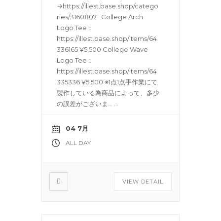
→https://illest.base.shop/catego
ries/3160807 College Arch
Logo Tee：
https://illest.base.shop/items/64
336165 ¥5,500 College Wave
Logo Tee：
https://illest.base.shop/items/64
335336 ¥5,500 ※1点1点手作業にて
製作している為商品によって、多少
の誤差がございま…
...
04 7月
ALL DAY
VIEW DETAIL