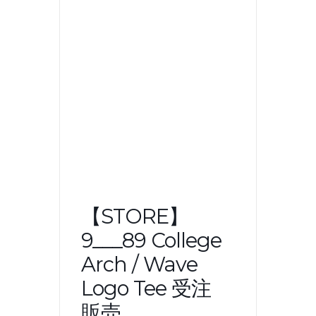
【STORE】
9___89 College
Arch / Wave
Logo Tee 受注
販売