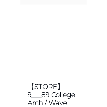
【STORE】
9___89 College
Arch / Wave