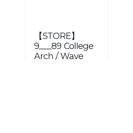
【STORE】
9___89 College
Arch / Wave
Logo Tee 受注
販売
9___89 College Arch Logo Tee
受注販売 TENKIプロデュース・ア
パレルブランド「9___89
original」の新作Tシャツが受注販
売開始！ ご予約はこちらから
→https://illest.base.shop/catego
ries/3160807 College Arch