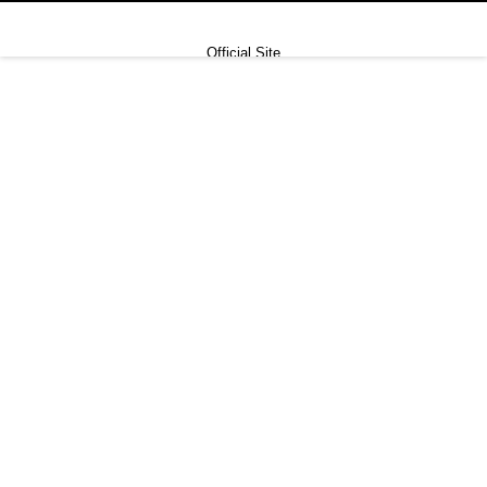
Official Site
HOME
NEWS
Re:label
TENKI
せつら
DISCOGRAPHY
SCHEDULE
CONTACT
•