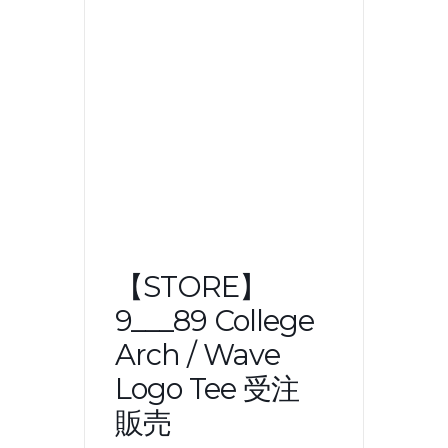
【STORE】
9___89 College
Arch / Wave
Logo Tee 受注
販売