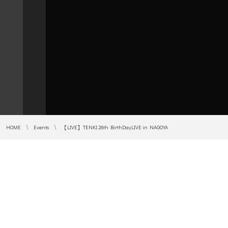
HOME
Events
【LIVE】TENKI 26th BirthDayLIVE in NAGOYA