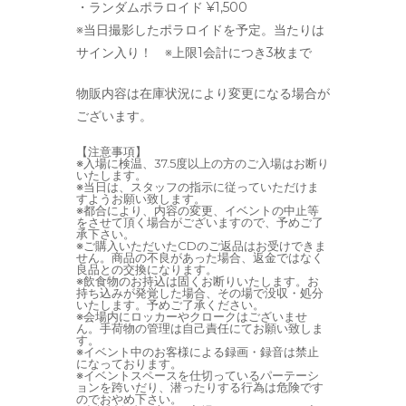
・ランダムポラロイド ¥1,500
※当日撮影したポラロイドを予定。当たりは
サイン入り！ ※上限1会計につき3枚まで
物販内容は在庫状況により変更になる場合が
ございます。
【注意事項】
※入場に検温、37.5度以上の方のご入場はお断り
いたします。
※当日は、スタッフの指示に従っていただけま
すようお願い致します。
※都合により、内容の変更、イベントの中止等
をさせて頂く場合がございますので、予めご了
承下さい。
※ご購入いただいたCDのご返品はお受けできま
せん。商品の不良があった場合、返金ではなく
良品との交換になります。
※飲食物のお持込は固くお断りいたします。お
持ち込みが発覚した場合、その場で没収・処分
いたします。予めご了承ください。
※会場内にロッカーやクロークはございませ
ん。手荷物の管理は自己責任にてお願い致しま
す。
※イベント中のお客様による録画・録音は禁止
になっております。
※イベントスペースを仕切っているパーテーシ
ョンを跨いだり、潜ったりする行為は危険です
のでおやめ下さい。