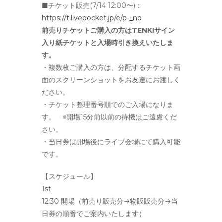
■チケット販売(7/14 12:00〜)：
https://t.livepocket.jp/e/p-_np
前売りチケットご購入の方はTENKIサイン
入り紙チケットと入場時引き換えいたしま
す。
・複数枚ご購入の方は、分配するチケット画
面のスクリーンショットをお友達にお渡しく
ださい。
・チケット整理番号順でのご入場になりま
す。 ※開場15分前以前の待機はご遠慮くだ
さい。
・当日券は開場後にライブ会場にて購入可能
です。
【スケジュール】
1st
12:30 開場（前売り販売分→物販販売分→当
日券の順番でご案内いたします）