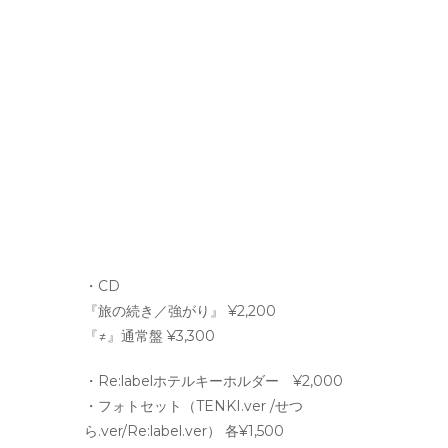
・CD
『旅の続き／強がり』 ¥2,200
『≠』通常盤 ¥3,300
・Re:labelホテルキーホルダー ¥2,000
・フォトセット（TENKI.ver /せつ
ら.ver/Re:label.ver） 各¥1,500