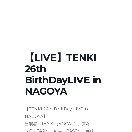
【LIVE】TENKI
26th
BirthDayLIVE in
NAGOYA
【TENKI 26th BirthDay LIVE in
NAGOYA】
出演者：TENKI（VOCAL）
、真琴
（GUITAR）、侑斗（BASS）、春佳