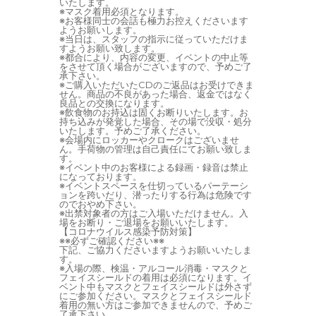
いたします。
※マスク着用必須となります。
※お客様同士の会話も極力お控えくださいます
ようお願いします。
※当日は、スタッフの指示に従っていただけま
すようお願い致します。
※都合により、内容の変更、イベントの中止等
をさせて頂く場合がございますので、予めご了
承下さい。
※ご購入いただいたCDのご返品はお受けできま
せん。商品の不良があった場合、返金ではなく
良品との交換になります。
※飲食物のお持込は固くお断りいたします。お
持ち込みが発覚した場合、その場で没収・処分
いたします。予めご了承ください。
※会場内にロッカーやクロークはございませ
ん。手荷物の管理は自己責任にてお願い致しま
す。
※イベント中のお客様による録画・録音は禁止
になっております。
※イベントスペースを仕切っているパーテーシ
ョンを跨いだり、潜ったりする行為は危険です
のでおやめ下さい。
※出禁対象者の方はご入場いただけません。入
場をお断り・ご退場をお願いいたします。
【コロナウイルス感染予防対策】
※※必ずご確認ください※※
下記、ご協力くださいますようお願いいたしま
す。
※入場の際、検温・アルコール消毒・マスクと
フェイスシールドの着用は必須になります。イ
ベント中もマスクとフェイスシールドは外さず
にご参加ください。マスクとフェイスシールド
着用の無い方はご参加できませんので、予めご
了承下さい。