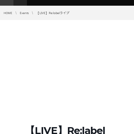
HOME
Events
【LIVE】Re:labelライブ
【LIVE】Re:label