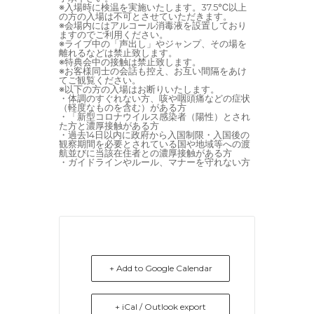
※入場時に検温を実施いたします。37.5℃以上
の方の入場は不可とさせていただきます。
※会場内にはアルコール消毒液を設置しており
ますのでご利用ください。
※ライブ中の「声出し」やジャンプ、その場を
離れるなどは禁止致します。
※特典会中の接触は禁止致します。
※お客様同士の会話も控え、お互い間隔をあけ
てご観覧ください。
※以下の方の入場はお断りいたします。
・体調のすぐれない方、咳や咽頭痛などの症状
（軽度なものを含む）がある方
・「新型コロナウイルス感染者（陽性）とされ
た方と濃厚接触がある方
・過去14日以内に政府から入国制限・入国後の
観察期間を必要とされている国や地域等への渡
航並びに当該在住者との濃厚接触がある方
・ガイドラインやルール、マナーを守れない方
+ Add to Google Calendar
+ iCal / Outlook export