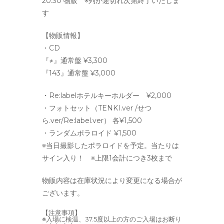
20:30 物販 ※列が途切れ次第終了いたしま
す
【物販情報】
・CD
『≠』通常盤 ¥3,300
『143』通常盤 ¥3,000
・Re:labelホテルキーホルダー ¥2,000
・フォトセット（TENKI.ver /せつ
ら.ver/Re:label.ver） 各¥1,500
・ランダムポラロイド ¥1,500
※当日撮影したポラロイドを予定。当たりは
サイン入り！ ※上限1会計につき3枚まで
物販内容は在庫状況により変更になる場合が
ございます。
【注意事項】
※入場に検温、37.5度以上の方のご入場はお断り