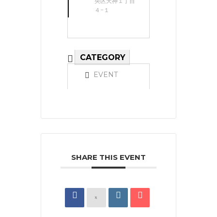
央区天神１丁目
４−１
CATEGORY
EVENT
SHARE THIS EVENT