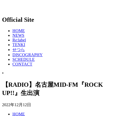
Official Site
HOME
NEWS
Re:label
TENKI
せつら
DISCOGRAPHY
SCHEDULE
CONTACT
•
【RADIO】名古屋MID-FM『ROCK
UP!!』生出演
2022年12月12日
HOME